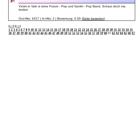
Victim in Vain is teine Future - Pop und Synthi - Pop Band. Schaut doch ma
lvorbei
Out-Hits: 4317 | In-Hits: 2 | Bewertung: 0.00 (
Seite bewerten
)
[<<]
[>>]
1
2
3
4
5
6
7
8
9
10
11
12
13
14
15
16
17
18
19
20
21
22
23
24
25
26
27
28
29
30
31
32
33
34
35
36
37
38
39
40
41
42
43
44
45
46
47
48
49
50
51
52
53
54
55
56
57
58
59
60
61
62
63
64
65
66
67