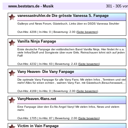
www.beststars.de - Musik
301 - 305 vo
vanessastruhler.de Die grösste Vanessa S. Fanpage
Gallerys und News Forum, Gästebuch, Links über ex DSDS Vanessa Struhler
Out-Hits: 4206 | In-Hits: 0 | Bewertung: 2.00 (
Seite bewerten
)
Vanilla Ninja Fanpage
Erste deutsche Fanpage der estländischen Band Vanilla Ninja. Hier findet ihr u.a.
viele Infos/Stuff und Songtexte über eure Girls. Reinschauen lohnt sich auf jeden
Fall!
Out-Hits: 4232 | In-Hits: 63 | Bewertung: 2.43 (
Seite bewerten
)
Vany Heaven- Die Vany Fanpage
Die optimale Vany Fanpage für alle Vany Fans. Mit vielen Infos , Terminen und viel
mehr! Alles für einen echten , wahren Vany Fan. mit Gästebuch,Besucheraward,...
Out-Hits: 4169 | In-Hits: 0 | Bewertung: 2.00 (
Seite bewerten
)
VanyHeaven.4fans.net
Eine Fanpage über den Ex-No Angel Vany! Mit vielen Infos, News und vielem
mehr.
Out-Hits: 1705 | In-Hits: 87 | Bewertung: 2.00 (
Seite bewerten
)
Victim in Vain Fanpage