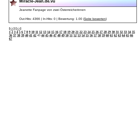
Miracle-Jean.de.vu
Jeanette Fanpage von zwei Österreicherinnen
Out-Hits: 4366 | In-Hits: 0 | Bewertung: 1.00 (
Seite bewerten
)
[<<]
[>>]
1
2
3
4
5
6
7
8
9
10
11
12
13
14
15
16
17
18
19
20
21
22
23
24
25
26
27
28
29
30
31
32
33
34
35
36
37
38
39
40
41
42
43
44
45
46
47
48
49
50
51
52
53
54
55
56
57
58
59
60
61
62
63
64
65
66
67