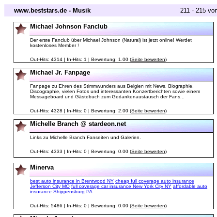
www.beststars.de - Musik
211 - 215 vo
Michael Johnson Fanclub
Der erste Fanclub über Michael Johnson (Natural) ist jetzt online! Werdet
kostenloses Member !
Out-Hits: 4314 | In-Hits: 1 | Bewertung: 1.00 (
Seite bewerten
)
Michael Jr. Fanpage
Fanpage zu Ehren des Stimmwunders aus Belgien mit News, Biographie,
Discographie, vielen Fotos und interessanten Konzertberichten sowie einem
Messageboard und Gästebuch zum Gedankenaustausch der Fans...
Out-Hits: 4328 | In-Hits: 0 | Bewertung: 2.00 (
Seite bewerten
)
Michelle Branch @ stardeon.net
Links zu Michelle Branch Fanseiten und Galerien.
Out-Hits: 4333 | In-Hits: 0 | Bewertung: 0.00 (
Seite bewerten
)
Minerva
best auto insurance in Brentwood NY
cheap full coverage auto insurance
Jefferson City MO
full coverage car insurance New York City NY
affordable auto
insurance Shippensburg PA
Out-Hits: 5486 | In-Hits: 0 | Bewertung: 0.00 (
Seite bewerten
)