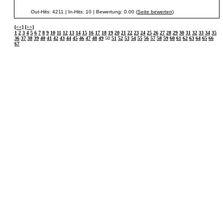
Out-Hits: 4211 | In-Hits: 10 | Bewertung: 0.00 (
Seite bewerten
)
[<<]
[>>]
1
2
3
4
5
6
7
8
9
10
11
12
13
14
15
16
17
18
19
20
21
22
23
24
25
26
27
28
29
30
31
32
33
34
35
36
37
38
39
40
41
42
43
44
45
46
47
48
49
50
51
52
53
54
55
56
57
58
59
60
61
62
63
64
65
66
67