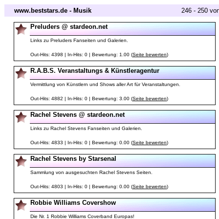
www.beststars.de - Musik
246 - 250 vo
Preluders @ stardeon.net
Links zu Preluders Fanseiten und Galerien.
Out-Hits: 4398 | In-Hits: 0 | Bewertung: 1.00 (
Seite bewerten
)
R.A.B.S. Veranstaltungs & Künstleragentur
Vermittlung von Künstlern und Shows aller Art für Veranstaltungen.
Out-Hits: 4882 | In-Hits: 0 | Bewertung: 3.00 (
Seite bewerten
)
Rachel Stevens @ stardeon.net
Links zu Rachel Stevens Fanseiten und Galerien.
Out-Hits: 4833 | In-Hits: 0 | Bewertung: 0.00 (
Seite bewerten
)
Rachel Stevens by Starsenal
Sammlung von ausgesuchten Rachel Stevens Seiten.
Out-Hits: 4803 | In-Hits: 0 | Bewertung: 0.00 (
Seite bewerten
)
Robbie Williams Covershow
Die Nr. 1 Robbie Williams Coverband Europas!