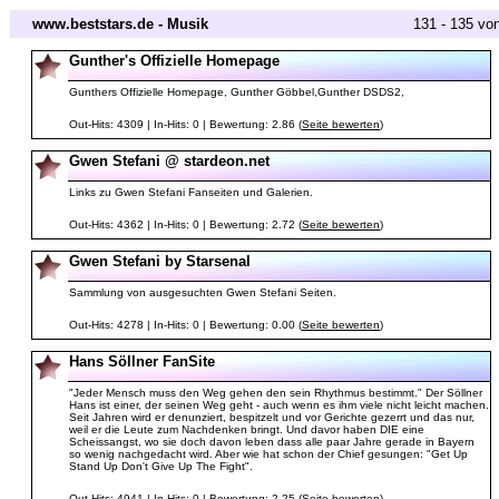
www.beststars.de - Musik
131 - 135 vo
Gunther's Offizielle Homepage
Gunthers Offizielle Homepage, Gunther Göbbel,Gunther DSDS2,
Out-Hits: 4309 | In-Hits: 0 | Bewertung: 2.86 (
Seite bewerten
)
Gwen Stefani @ stardeon.net
Links zu Gwen Stefani Fanseiten und Galerien.
Out-Hits: 4362 | In-Hits: 0 | Bewertung: 2.72 (
Seite bewerten
)
Gwen Stefani by Starsenal
Sammlung von ausgesuchten Gwen Stefani Seiten.
Out-Hits: 4278 | In-Hits: 0 | Bewertung: 0.00 (
Seite bewerten
)
Hans Söllner FanSite
"Jeder Mensch muss den Weg gehen den sein Rhythmus bestimmt." Der Söllner
Hans ist einer, der seinen Weg geht - auch wenn es ihm viele nicht leicht machen.
Seit Jahren wird er denunziert, bespitzelt und vor Gerichte gezerrt und das nur,
weil er die Leute zum Nachdenken bringt. Und davor haben DIE eine
Scheissangst, wo sie doch davon leben dass alle paar Jahre gerade in Bayern
so wenig nachgedacht wird. Aber wie hat schon der Chief gesungen: "Get Up
Stand Up Don't Give Up The Fight".
Out-Hits: 4941 | In-Hits: 0 | Bewertung: 2.25 (
Seite bewerten
)