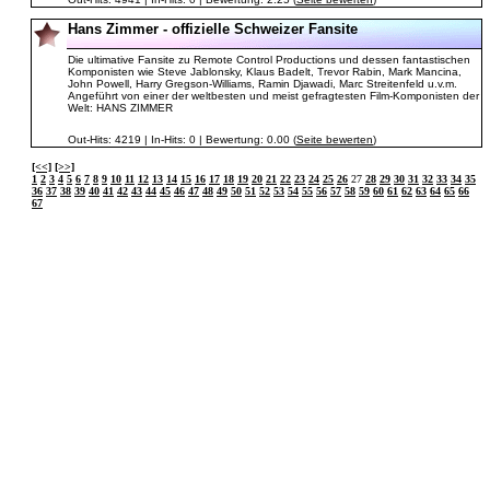
Hans Zimmer - offizielle Schweizer Fansite
Die ultimative Fansite zu Remote Control Productions und dessen fantastischen
Komponisten wie Steve Jablonsky, Klaus Badelt, Trevor Rabin, Mark Mancina,
John Powell, Harry Gregson-Williams, Ramin Djawadi, Marc Streitenfeld u.v.m.
Angeführt von einer der weltbesten und meist gefragtesten Film-Komponisten der
Welt: HANS ZIMMER
Out-Hits: 4219 | In-Hits: 0 | Bewertung: 0.00 (
Seite bewerten
)
[<<]
[>>]
1
2
3
4
5
6
7
8
9
10
11
12
13
14
15
16
17
18
19
20
21
22
23
24
25
26
27
28
29
30
31
32
33
34
35
36
37
38
39
40
41
42
43
44
45
46
47
48
49
50
51
52
53
54
55
56
57
58
59
60
61
62
63
64
65
66
67