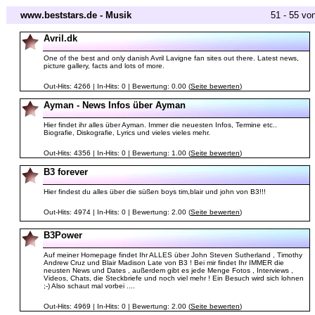
www.beststars.de - Musik
51 - 55 vo
Avril.dk
One of the best and only danish Avril Lavigne fan sites out there. Latest news,
picture gallery, facts and lots of more.
Out-Hits: 4266 | In-Hits: 0 | Bewertung: 0.00 (
Seite bewerten
)
Ayman - News Infos über Ayman
Hier findet ihr alles über Ayman. Immer die neuesten Infos, Termine etc..
Biografie, Diskografie, Lyrics und vieles vieles mehr.
Out-Hits: 4356 | In-Hits: 0 | Bewertung: 1.00 (
Seite bewerten
)
B3 forever
Hier findest du alles über die süßen boys tim,blair und john von B3!!!
Out-Hits: 4974 | In-Hits: 0 | Bewertung: 2.00 (
Seite bewerten
)
B3Power
Auf meiner Homepage findet Ihr ALLES über John Steven Sutherland , Timothy
Andrew Cruz und Blair Madison Late von B3 ! Bei mir findet Ihr IMMER die
neusten News und Dates , außerdem gibt es jede Menge Fotos , Interviews ,
Videos, Chats, die Steckbriefe und noch viel mehr ! Ein Besuch wird sich lohnen
;-) Also schaut mal vorbei ....
Out-Hits: 4969 | In-Hits: 0 | Bewertung: 2.00 (
Seite bewerten
)