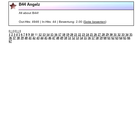
B44 Angelz
All about B44!
Out-Hits: 4946 | In-Hits: 44 | Bewertung: 2.00 (
Seite bewerten
)
[<<]
[>>]
1
2
3
4
5
6
7
8
9
10
11
12
13
14
15
16
17
18
19
20
21
22
23
24
25
26
27
28
29
30
31
32
33
34
35
36
37
38
39
40
41
42
43
44
45
46
47
48
49
50
51
52
53
54
55
56
57
58
59
60
61
62
63
64
65
66
67