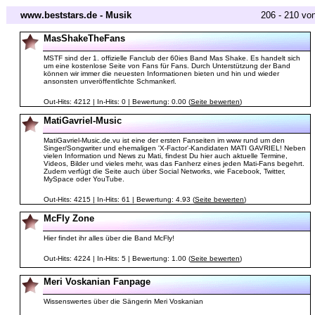
www.beststars.de - Musik
206 - 210 vo
MasShakeTheFans
MSTF sind der 1. offizielle Fanclub der 60ies Band Mas Shake. Es handelt sich
um eine kostenlose Seite von Fans für Fans. Durch Unterstützung der Band
können wir immer die neuesten Informationen bieten und hin und wieder
ansonsten unveröffentlichte Schmankerl.
Out-Hits: 4212 | In-Hits: 0 | Bewertung: 0.00 (
Seite bewerten
)
MatiGavriel-Music
MatiGavriel-Music.de.vu ist eine der ersten Fanseiten im www rund um den
Singer/Songwriter und ehemaligen 'X-Factor'-Kandidaten MATI GAVRIEL! Neben
vielen Information und News zu Mati, findest Du hier auch aktuelle Termine,
Videos, Bilder und vieles mehr, was das Fanherz eines jeden Mati-Fans begehrt.
Zudem verfügt die Seite auch über Social Networks, wie Facebook, Twitter,
MySpace oder YouTube.
Out-Hits: 4215 | In-Hits: 61 | Bewertung: 4.93 (
Seite bewerten
)
McFly Zone
Hier findet ihr alles über die Band McFly!
Out-Hits: 4224 | In-Hits: 5 | Bewertung: 1.00 (
Seite bewerten
)
Meri Voskanian Fanpage
Wissenswertes über die Sängerin Meri Voskanian