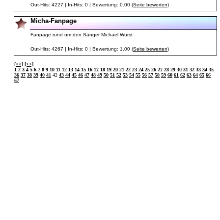
Out-Hits: 4227 | In-Hits: 0 | Bewertung: 0.00 (
Seite bewerten
)
Micha-Fanpage
Fanpage rund um den Sänger Michael Wurst
Out-Hits: 4267 | In-Hits: 0 | Bewertung: 1.00 (
Seite bewerten
)
[<<]
[>>]
1
2
3
4
5
6
7
8
9
10
11
12
13
14
15
16
17
18
19
20
21
22
23
24
25
26
27
28
29
30
31
32
33
34
35
36
37
38
39
40
41
42
43
44
45
46
47
48
49
50
51
52
53
54
55
56
57
58
59
60
61
62
63
64
65
66
67