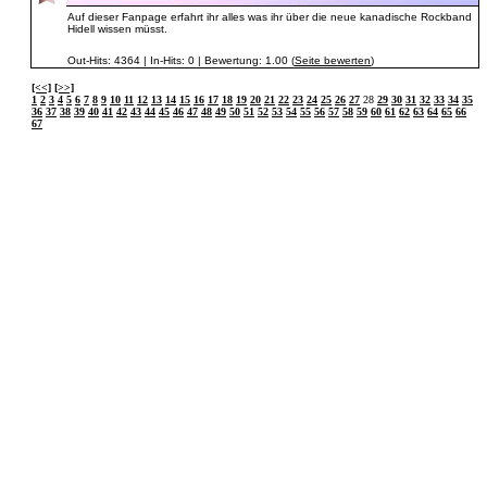
Auf dieser Fanpage erfahrt ihr alles was ihr über die neue kanadische Rockband
Hidell wissen müsst.
Out-Hits: 4364 | In-Hits: 0 | Bewertung: 1.00 (
Seite bewerten
)
[<<]
[>>]
1
2
3
4
5
6
7
8
9
10
11
12
13
14
15
16
17
18
19
20
21
22
23
24
25
26
27
28
29
30
31
32
33
34
35
36
37
38
39
40
41
42
43
44
45
46
47
48
49
50
51
52
53
54
55
56
57
58
59
60
61
62
63
64
65
66
67