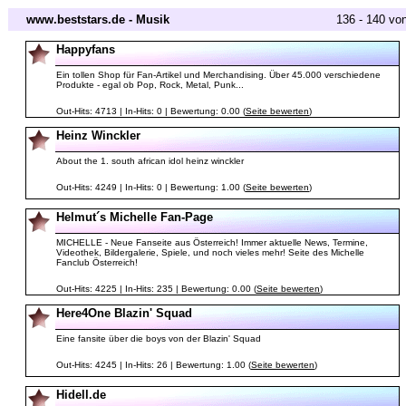
www.beststars.de - Musik
136 - 140 vo
Happyfans
Ein tollen Shop für Fan-Artikel und Merchandising. Über 45.000 verschiedene
Produkte - egal ob Pop, Rock, Metal, Punk...
Out-Hits: 4713 | In-Hits: 0 | Bewertung: 0.00 (
Seite bewerten
)
Heinz Winckler
About the 1. south african idol heinz winckler
Out-Hits: 4249 | In-Hits: 0 | Bewertung: 1.00 (
Seite bewerten
)
Helmut´s Michelle Fan-Page
MICHELLE - Neue Fanseite aus Österreich! Immer aktuelle News, Termine,
Videothek, Bildergalerie, Spiele, und noch vieles mehr! Seite des Michelle
Fanclub Österreich!
Out-Hits: 4225 | In-Hits: 235 | Bewertung: 0.00 (
Seite bewerten
)
Here4One Blazin' Squad
Eine fansite über die boys von der Blazin' Squad
Out-Hits: 4245 | In-Hits: 26 | Bewertung: 1.00 (
Seite bewerten
)
Hidell.de