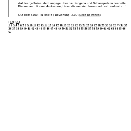
Auf Jeany-Online, der Fanpage über die Sängerin und Schauspielerin Jeanette
Biedermann, findest du Avatare, Links, die neusten News und noch viel mehr... !
Out-Hits: 4150 | In-Hits: 5 | Bewertung: 2.00 (
Seite bewerten
)
[<<]
[>>]
1
2
3
4
5
6
7
8
9
10
11
12
13
14
15
16
17
18
19
20
21
22
23
24
25
26
27
28
29
30
31
32
33
34
35
36
37
38
39
40
41
42
43
44
45
46
47
48
49
50
51
52
53
54
55
56
57
58
59
60
61
62
63
64
65
66
67