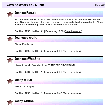
www.beststars.de - Musik
161 - 165 vo
JeanetteFan.de
Auf JeanetteFan.de findet ihr reichlich Informationen über Jeanette Biedermann,
über Standartinfos wie Steckbrief, Biografie, Discografie bis hin zu aktuellen News
und Infos und einer grossen Bildergallerie und vieles mehr...
Out-Hits: 4156 | In-Hits: 84 | Bewertung: 2.00 (
Seite bewerten
)
Jeanettes-world
Die Inoffizelle Hp
Out-Hits: 4192 | In-Hits: 4 | Bewertung: 0.00 (
Seite bewerten
)
JeanettesWebSite
Hier erfährst du fast alles über JEANETTE BIDERMANN
Out-Hits: 4204 | In-Hits: 2 | Bewertung: 2.00 (
Seite bewerten
)
Jeany maus
JeAnEtTe FaNpAgE !!!
Out-Hits: 4256 | In-Hits: 2 | Bewertung: 0.00 (
Seite bewerten
)
Jeany-Online