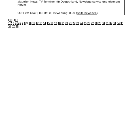
aktuellen News, TV Terminen für Deutschland, Newsletterservice und eigenem
Forum.
Out-Hits: 4340 | In-Hits: 0 | Bewertung: 0.00 (
Seite bewerten
)
[<<]
[>>]
1
2
3
4
5
6
7
8
9
10
11
12
13
14
15
16
17
18
19
20
21
22
23
24
25
26
27
28
29
30
31
32
33
34
35
36
37
38