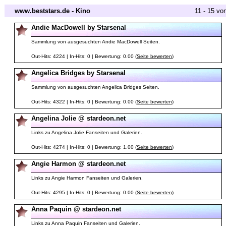
www.beststars.de - Kino
11 - 15 vo
Andie MacDowell by Starsenal
Sammlung von ausgesuchten Andie MacDowell Seiten.
Out-Hits: 4224 | In-Hits: 0 | Bewertung: 0.00 (
Seite bewerten
)
Angelica Bridges by Starsenal
Sammlung von ausgesuchten Angelica Bridges Seiten.
Out-Hits: 4322 | In-Hits: 0 | Bewertung: 0.00 (
Seite bewerten
)
Angelina Jolie @ stardeon.net
Links zu Angelina Jolie Fanseiten und Galerien.
Out-Hits: 4274 | In-Hits: 0 | Bewertung: 1.00 (
Seite bewerten
)
Angie Harmon @ stardeon.net
Links zu Angie Harmon Fanseiten und Galerien.
Out-Hits: 4295 | In-Hits: 0 | Bewertung: 0.00 (
Seite bewerten
)
Anna Paquin @ stardeon.net
Links zu Anna Paquin Fanseiten und Galerien.