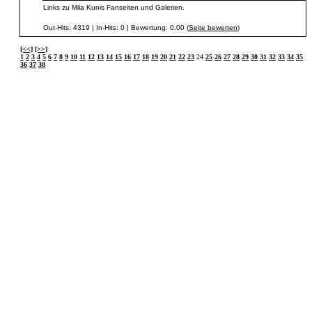
Links zu Mila Kunis Fanseiten und Galerien.
Out-Hits: 4319 | In-Hits: 0 | Bewertung: 0.00 (
Seite bewerten
)
[<<]
[>>]
1
2
3
4
5
6
7
8
9
10
11
12
13
14
15
16
17
18
19
20
21
22
23
24
25
26
27
28
29
30
31
32
33
34
35
36
37
38