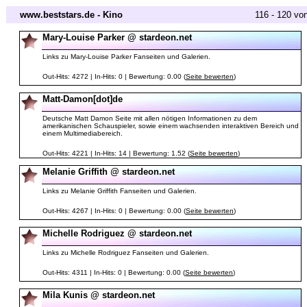
www.beststars.de - Kino
116 - 120 vo
Mary-Louise Parker @ stardeon.net
Links zu Mary-Louise Parker Fanseiten und Galerien.
Out-Hits: 4272 | In-Hits: 0 | Bewertung: 0.00 (
Seite bewerten
)
Matt-Damon[dot]de
Deutsche Matt Damon Seite mit allen nötigen Informationen zu dem
amerikanischen Schauspieler, sowie einem wachsenden interaktiven Bereich und
einem Multimediabereich.
Out-Hits: 4221 | In-Hits: 14 | Bewertung: 1.52 (
Seite bewerten
)
Melanie Griffith @ stardeon.net
Links zu Melanie Griffith Fanseiten und Galerien.
Out-Hits: 4267 | In-Hits: 0 | Bewertung: 0.00 (
Seite bewerten
)
Michelle Rodriguez @ stardeon.net
Links zu Michelle Rodriguez Fanseiten und Galerien.
Out-Hits: 4311 | In-Hits: 0 | Bewertung: 0.00 (
Seite bewerten
)
Mila Kunis @ stardeon.net