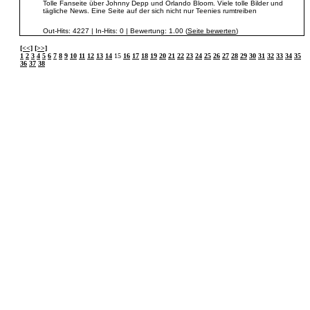
Tolle Fanseite über Johnny Depp und Orlando Bloom. Viele tolle Bilder und
tägliche News. Eine Seite auf der sich nicht nur Teenies rumtreiben
Out-Hits: 4227 | In-Hits: 0 | Bewertung: 1.00 (
Seite bewerten
)
[<<]
[>>]
1
2
3
4
5
6
7
8
9
10
11
12
13
14
15
16
17
18
19
20
21
22
23
24
25
26
27
28
29
30
31
32
33
34
35
36
37
38