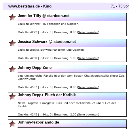
www.beststars.de - Kino
71 - 75 vo
Jennifer Tilly @ stardeon.net
Links zu Jennifer Tilly Fanseiten und Galerien.
Out-Hits: 4292 | In-Hits: 0 | Bewertung: 0.00 (
Seite bewerten
)
Jessica Schwarz @ stardeon.net
Links zu Jessica Schwarz Fanseiten und Galerien.
Out-Hits: 4260 | In-Hits: 0 | Bewertung: 1.00 (
Seite bewerten
)
Johnny Depp Zone
eine umfangreiche Fansite über den wohl besten Charakterdarsteller dieser Zeit:
Johnny Depp!
Out-Hits: 4537 | In-Hits: 0 | Bewertung: 0.00 (
Seite bewerten
)
Johnny Depp+ Fluch der Karibik
News, Biografie, Filmografie, Pics und noch viel mehr/auch über Fluch der
Karibik!
Out-Hits: 4245 | In-Hits: 0 | Bewertung: 2.00 (
Seite bewerten
)
Johnny-feat-orlando.de