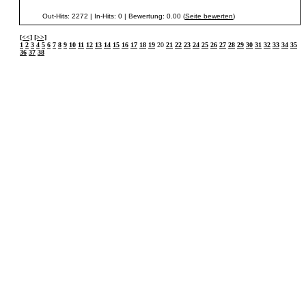
Out-Hits: 2272 | In-Hits: 0 | Bewertung: 0.00 (
Seite bewerten
)
[<<]
[>>]
1
2
3
4
5
6
7
8
9
10
11
12
13
14
15
16
17
18
19
20
21
22
23
24
25
26
27
28
29
30
31
32
33
34
35
36
37
38