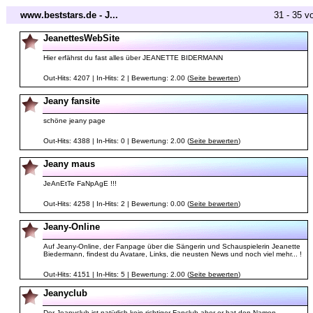
www.beststars.de - J...
31 - 35 v
JeanettesWebSite
Hier erfährst du fast alles über JEANETTE BIDERMANN
Out-Hits: 4207 | In-Hits: 2 | Bewertung: 2.00 (
Seite bewerten
)
Jeany fansite
schöne jeany page
Out-Hits: 4388 | In-Hits: 0 | Bewertung: 2.00 (
Seite bewerten
)
Jeany maus
JeAnEtTe FaNpAgE !!!
Out-Hits: 4258 | In-Hits: 2 | Bewertung: 0.00 (
Seite bewerten
)
Jeany-Online
Auf Jeany-Online, der Fanpage über die Sängerin und Schauspielerin Jeanette
Biedermann, findest du Avatare, Links, die neusten News und noch viel mehr... !
Out-Hits: 4151 | In-Hits: 5 | Bewertung: 2.00 (
Seite bewerten
)
Jeanyclub
Der Jeanyclub ist natürlich kein richtiger Fanclub aber er hat den Namen