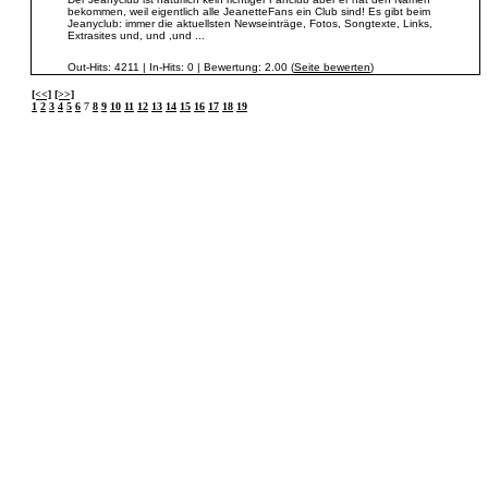
bekommen, weil eigentlich alle JeanetteFans ein Club sind! Es gibt beim
Jeanyclub: immer die aktuellsten Newseinträge, Fotos, Songtexte, Links,
Extrasites und, und ,und ...
Out-Hits: 4211 | In-Hits: 0 | Bewertung: 2.00 (
Seite bewerten
)
[<<]
[>>]
1
2
3
4
5
6
7
8
9
10
11
12
13
14
15
16
17
18
19