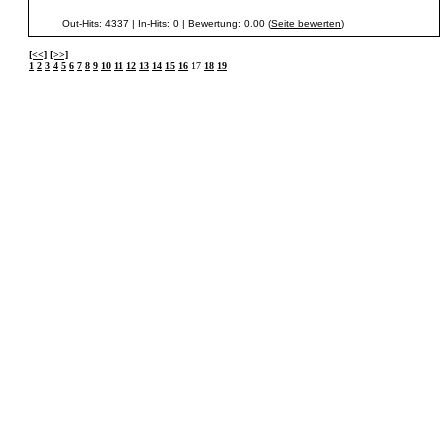
Out-Hits: 4337 | In-Hits: 0 | Bewertung: 0.00 (
Seite bewerten
)
[<<]
[>>]
1
2
3
4
5
6
7
8
9
10
11
12
13
14
15
16
17
18
19