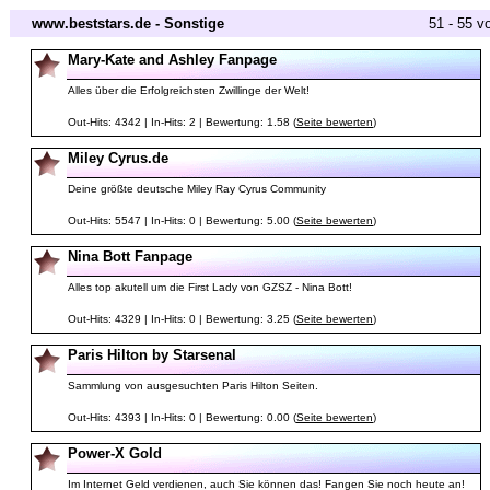
www.beststars.de - Sonstige
51 - 55 v
Mary-Kate and Ashley Fanpage
Alles über die Erfolgreichsten Zwillinge der Welt!
Out-Hits: 4342 | In-Hits: 2 | Bewertung: 1.58 (
Seite bewerten
)
Miley Cyrus.de
Deine größte deutsche Miley Ray Cyrus Community
Out-Hits: 5547 | In-Hits: 0 | Bewertung: 5.00 (
Seite bewerten
)
Nina Bott Fanpage
Alles top akutell um die First Lady von GZSZ - Nina Bott!
Out-Hits: 4329 | In-Hits: 0 | Bewertung: 3.25 (
Seite bewerten
)
Paris Hilton by Starsenal
Sammlung von ausgesuchten Paris Hilton Seiten.
Out-Hits: 4393 | In-Hits: 0 | Bewertung: 0.00 (
Seite bewerten
)
Power-X Gold
Im Internet Geld verdienen, auch Sie können das! Fangen Sie noch heute an!