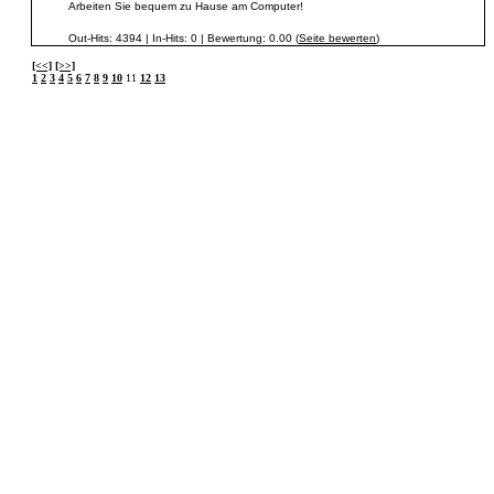
Arbeiten Sie bequem zu Hause am Computer!
Out-Hits: 4394 | In-Hits: 0 | Bewertung: 0.00 (
Seite bewerten
)
[<<]
[>>]
1
2
3
4
5
6
7
8
9
10
11
12
13