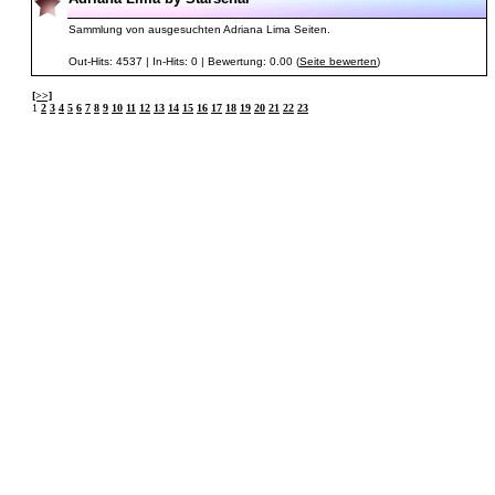
Sammlung von ausgesuchten Adriana Lima Seiten.
Out-Hits: 4537 | In-Hits: 0 | Bewertung: 0.00 (
Seite bewerten
)
[>>]
1
2
3
4
5
6
7
8
9
10
11
12
13
14
15
16
17
18
19
20
21
22
23