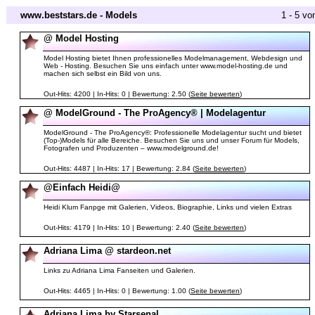
www.beststars.de - Models
1 - 5 vo
@ Model Hosting
Model Hosting bietet Ihnen professionelles Modelmanagement, Webdesign und
Web - Hosting. Besuchen Sie uns einfach unter www.model-hosting.de und
machen sich selbst ein Bild von uns.
Out-Hits: 4200 | In-Hits: 0 | Bewertung: 2.50 (
Seite bewerten
)
@ ModelGround - The ProAgency® | Modelagentur
ModelGround - The ProAgency®: Professionelle Modelagentur sucht und bietet
(Top-)Models für alle Bereiche. Besuchen Sie uns und unser Forum für Models,
Fotografen und Produzenten – www.modelground.de!
Out-Hits: 4487 | In-Hits: 17 | Bewertung: 2.84 (
Seite bewerten
)
@Einfach Heidi@
Heidi Klum Fanpge mit Galerien, Videos, Biographie, Links und vielen Extras
Out-Hits: 4179 | In-Hits: 10 | Bewertung: 2.40 (
Seite bewerten
)
Adriana Lima @ stardeon.net
Links zu Adriana Lima Fanseiten und Galerien.
Out-Hits: 4465 | In-Hits: 0 | Bewertung: 1.00 (
Seite bewerten
)
Adriana Lima by Starsenal