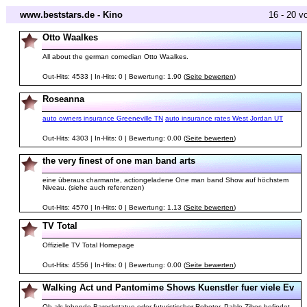
www.beststars.de - Kino
16 - 20 v
Otto Waalkes
All about the german comedian Otto Waalkes.
Out-Hits: 4533 | In-Hits: 0 | Bewertung: 1.90 (
Seite bewerten
)
Roseanna
auto owners insurance Greeneville TN
auto insurance rates West Jordan UT
Out-Hits: 4303 | In-Hits: 0 | Bewertung: 0.00 (
Seite bewerten
)
the very finest of one man band arts
eine überaus charmante, actiongeladene One man band Show auf höchstem
Niveau. (siehe auch referenzen)
Out-Hits: 4570 | In-Hits: 0 | Bewertung: 1.13 (
Seite bewerten
)
TV Total
Offizielle TV Total Homepage
Out-Hits: 4556 | In-Hits: 0 | Bewertung: 0.00 (
Seite bewerten
)
Walking Act und Pantomime Shows Kuenstler fuer viele Ev
Ob als lebende Barockstatue oder futuristischer Roboter, Pablo Zibes befindet