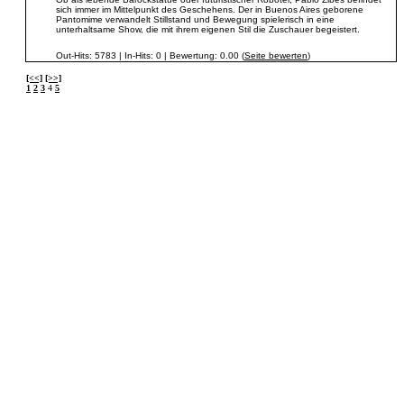
sich immer im Mittelpunkt des Geschehens. Der in Buenos Aires geborene
Pantomime verwandelt Stillstand und Bewegung spielerisch in eine
unterhaltsame Show, die mit ihrem eigenen Stil die Zuschauer begeistert.
Out-Hits: 5783 | In-Hits: 0 | Bewertung: 0.00 (
Seite bewerten
)
[<<]
[>>]
1
2
3
4
5