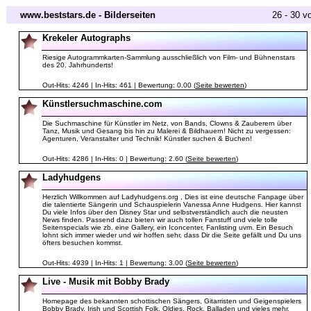
www.beststars.de - Bilderseiten
26 - 30 v
Krekeler Autographs
Riesige Autogrammkarten-Sammlung ausschließlich von Film- und Bühnenstars
des 20. Jahrhunderts!
Out-Hits: 4246 | In-Hits: 461 | Bewertung: 0.00 (
Seite bewerten
)
Künstlersuchmaschine.com
Die Suchmaschine für Künstler im Netz, von Bands, Clowns & Zauberern über
Tanz, Musik und Gesang bis hin zu Malerei & Bildhauern! Nicht zu vergessen:
Agenturen, Veranstalter und Technik! Künstler suchen & Buchen!
Out-Hits: 4286 | In-Hits: 0 | Bewertung: 2.60 (
Seite bewerten
)
Ladyhudgens
Herzlich Willkommen auf Ladyhudgens.org , Dies ist eine deutsche Fanpage über
die talentierte Sängerin und Schauspielerin Vanessa Anne Hudgens. Hier kannst
Du viele Infos über den Disney Star und selbstverständlich auch die neusten
News finden. Passend dazu bieten wir auch tollen Fanstuff und viele tolle
Seitenspecials wie zb. eine Gallery, ein Iconcenter, Fanlisting uvm. Ein Besuch
lohnt sich immer wieder und wir hoffen sehr, dass Dir die Seite gefällt und Du uns
öfters besuchen kommst.
Out-Hits: 4939 | In-Hits: 1 | Bewertung: 3.00 (
Seite bewerten
)
Live - Musik mit Bobby Brady
Homepage des bekannten schottischen Sängers, Gitarristen und Geigenspielers
Bobby Brady. Irish und Scottish Folk, Oldies, Rock, Balladen und vieles mehr.