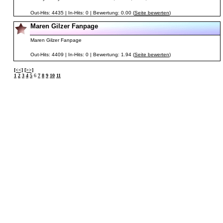
Out-Hits: 4435 | In-Hits: 0 | Bewertung: 0.00 (
Seite bewerten
)
Maren Gilzer Fanpage
Maren Gilzer Fanpage
Out-Hits: 4409 | In-Hits: 0 | Bewertung: 1.94 (
Seite bewerten
)
[<<]
[>>]
1
2
3
4
5
6
7
8
9
10
11