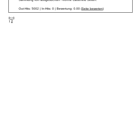
Out-Hits: 5002 | In-Hits: 0 | Bewertung: 0.00 (
Seite bewerten
)
[>>]
1
2