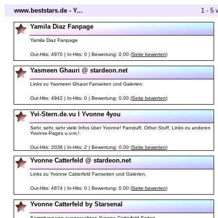
www.beststars.de - Y...
1 - 5 
Yamila Diaz Fanpage
Yamila Diaz Fanpage
Out-Hits: 4970 | In-Hits: 0 | Bewertung: 0.00 (
Seite bewerten
)
Yasmeen Ghauri @ stardeon.net
Links zu Yasmeen Ghauri Fanseiten und Galerien.
Out-Hits: 4942 | In-Hits: 0 | Bewertung: 0.00 (
Seite bewerten
)
Yvi-Stern.de.vu l Yvonne 4you
Sehr, sehr, sehr viele Infos über Yvonne! Fanstuff, Other Stuff, Links zu anderen
Yvonne-Pages u.v.m.!
Out-Hits: 2038 | In-Hits: 2 | Bewertung: 0.00 (
Seite bewerten
)
Yvonne Catterfeld @ stardeon.net
Links zu Yvonne Catterfeld Fanseiten und Galerien.
Out-Hits: 4874 | In-Hits: 0 | Bewertung: 0.00 (
Seite bewerten
)
Yvonne Catterfeld by Starsenal
Sammlung von ausgesuchten Yvonne Catterfeld Seiten.