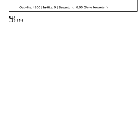
Out-Hits: 4806 | In-Hits: 0 | Bewertung: 0.00 (
Seite bewerten
)
[>>]
1
2
3
4
5
6