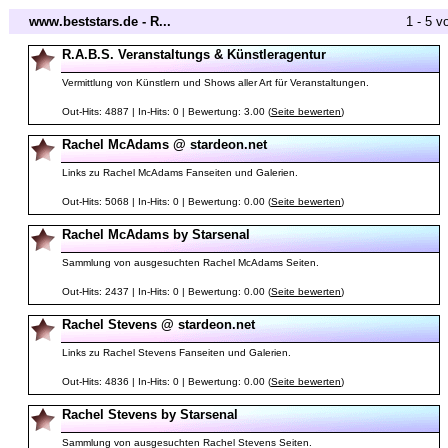
www.beststars.de - R...
1 - 5 v
R.A.B.S. Veranstaltungs & Künstleragentur
Vermittlung von Künstlern und Shows aller Art für Veranstaltungen.
Out-Hits: 4887 | In-Hits: 0 | Bewertung: 3.00 (
Seite bewerten
)
Rachel McAdams @ stardeon.net
Links zu Rachel McAdams Fanseiten und Galerien.
Out-Hits: 5068 | In-Hits: 0 | Bewertung: 0.00 (
Seite bewerten
)
Rachel McAdams by Starsenal
Sammlung von ausgesuchten Rachel McAdams Seiten.
Out-Hits: 2437 | In-Hits: 0 | Bewertung: 0.00 (
Seite bewerten
)
Rachel Stevens @ stardeon.net
Links zu Rachel Stevens Fanseiten und Galerien.
Out-Hits: 4836 | In-Hits: 0 | Bewertung: 0.00 (
Seite bewerten
)
Rachel Stevens by Starsenal
Sammlung von ausgesuchten Rachel Stevens Seiten.