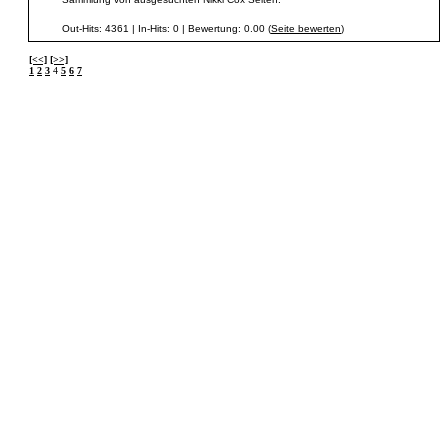
Out-Hits: 4361 | In-Hits: 0 | Bewertung: 0.00 (
Seite bewerten
)
[<<]
[>>]
1
2
3
4
5
6
7