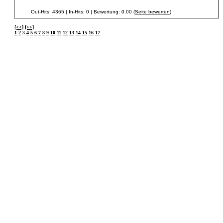
Out-Hits: 4365 | In-Hits: 0 | Bewertung: 0.00 (
Seite bewerten
)
[<<]
[>>]
1
2
3
4
5
6
7
8
9
10
11
12
13
14
15
16
17