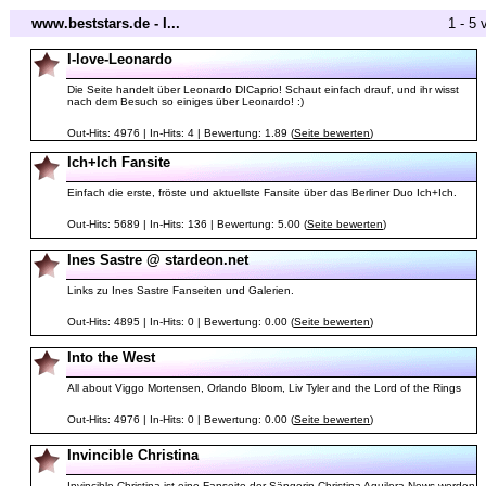
www.beststars.de - I...
1 - 5 
I-love-Leonardo
Die Seite handelt über Leonardo DICaprio! Schaut einfach drauf, und ihr wisst
nach dem Besuch so einiges über Leonardo! :)
Out-Hits: 4976 | In-Hits: 4 | Bewertung: 1.89 (
Seite bewerten
)
Ich+Ich Fansite
Einfach die erste, fröste und aktuellste Fansite über das Berliner Duo Ich+Ich.
Out-Hits: 5689 | In-Hits: 136 | Bewertung: 5.00 (
Seite bewerten
)
Ines Sastre @ stardeon.net
Links zu Ines Sastre Fanseiten und Galerien.
Out-Hits: 4895 | In-Hits: 0 | Bewertung: 0.00 (
Seite bewerten
)
Into the West
All about Viggo Mortensen, Orlando Bloom, Liv Tyler and the Lord of the Rings
Out-Hits: 4976 | In-Hits: 0 | Bewertung: 0.00 (
Seite bewerten
)
Invincible Christina
Invincible Christina ist eine Fanseite der Sängerin Christina Aguilera.News werden