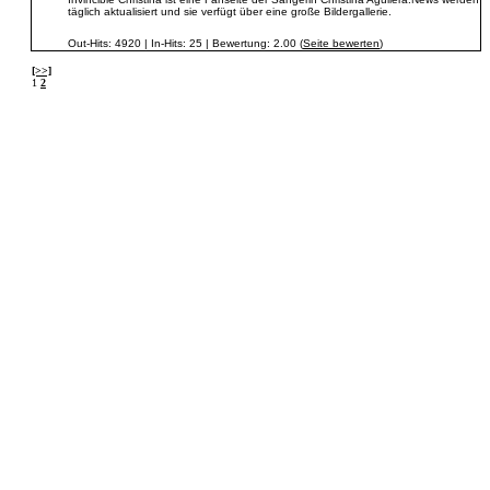
täglich aktualisiert und sie verfügt über eine große Bildergallerie.
Out-Hits: 4920 | In-Hits: 25 | Bewertung: 2.00 (
Seite bewerten
)
[>>]
1
2