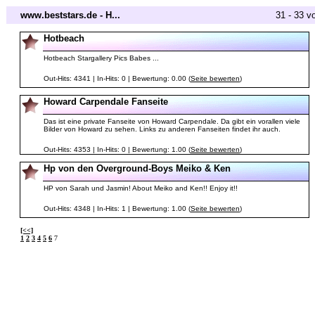
www.beststars.de - H...
31 - 33 v
Hotbeach
Hotbeach Stargallery Pics Babes ...
Out-Hits: 4341 | In-Hits: 0 | Bewertung: 0.00 (
Seite bewerten
)
Howard Carpendale Fanseite
Das ist eine private Fanseite von Howard Carpendale. Da gibt ein vorallen viele
Bilder von Howard zu sehen. Links zu anderen Fanseiten findet ihr auch.
Out-Hits: 4353 | In-Hits: 0 | Bewertung: 1.00 (
Seite bewerten
)
Hp von den Overground-Boys Meiko & Ken
HP von Sarah und Jasmin! About Meiko and Ken!! Enjoy it!!
Out-Hits: 4348 | In-Hits: 1 | Bewertung: 1.00 (
Seite bewerten
)
[<<]
1
2
3
4
5
6
7