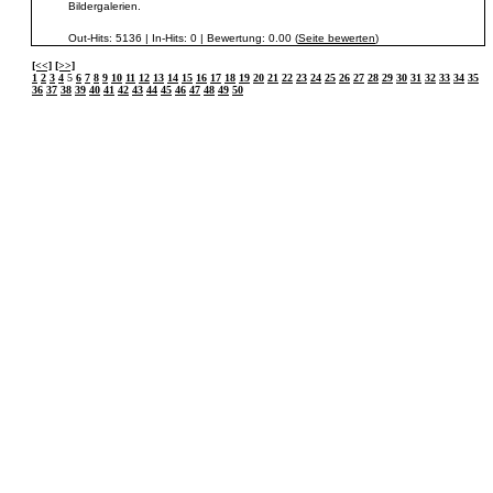
Bildergalerien.
Out-Hits: 5136 | In-Hits: 0 | Bewertung: 0.00 (
Seite bewerten
)
[<<]
[>>]
1
2
3
4
5
6
7
8
9
10
11
12
13
14
15
16
17
18
19
20
21
22
23
24
25
26
27
28
29
30
31
32
33
34
35
36
37
38
39
40
41
42
43
44
45
46
47
48
49
50