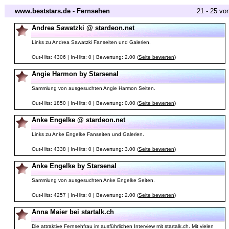
www.beststars.de - Fernsehen
21 - 25 vo
Andrea Sawatzki @ stardeon.net
Links zu Andrea Sawatzki Fanseiten und Galerien.
Out-Hits: 4306 | In-Hits: 0 | Bewertung: 2.00 (
Seite bewerten
)
Angie Harmon by Starsenal
Sammlung von ausgesuchten Angie Harmon Seiten.
Out-Hits: 1850 | In-Hits: 0 | Bewertung: 0.00 (
Seite bewerten
)
Anke Engelke @ stardeon.net
Links zu Anke Engelke Fanseiten und Galerien.
Out-Hits: 4338 | In-Hits: 0 | Bewertung: 3.00 (
Seite bewerten
)
Anke Engelke by Starsenal
Sammlung von ausgesuchten Anke Engelke Seiten.
Out-Hits: 4257 | In-Hits: 0 | Bewertung: 2.00 (
Seite bewerten
)
Anna Maier bei startalk.ch
Die attraktive Fernsehfrau im ausführlichen Interview mit startalk.ch. Mit vielen