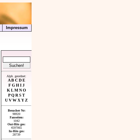
Impressum
Alph. geordnet:
A
B
C
D
E
F
G
H
I
J
K
L
M
N
O
P
Q
R
S
T
U
V
W
X
Y
Z
Besucher Nr:
98920
Fanseiten:
1042
Out-Hits ges:
4597065
In-Hits ges:
28739